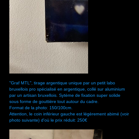
"Graf MTL", tirage argentique unique par un petit labo
bruxellois pro spécialisé en argentique, collé sur aluminium
par un artisan bruxellois. Sytème de fixation super solide
sous forme de gouttière tout autour du cadre.
Format de la photo: 150/100cm.
Attention, le coin inférieur gauche est légèrement abimé (voir
photo suivante) d'où le prix réduit: 250€