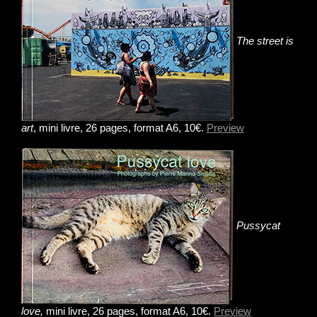
The street is
art
, mini livre, 26 pages, format A6, 10€.
Preview
Pussycat
love,
mini livre, 26 pages, format A6, 10€.
Preview