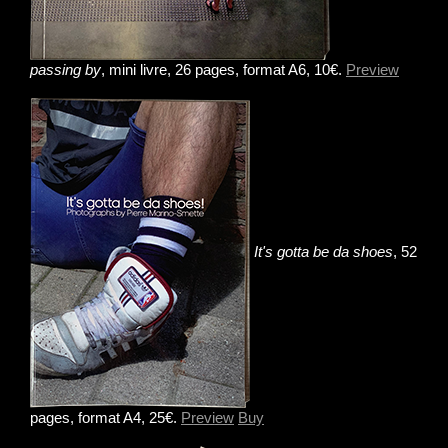
passing by
, mini livre, 26 pages, format A6, 10€.
Preview
It's gotta be da shoes
, 52
pages, format A4, 25€.
Preview
Buy